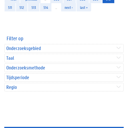
511
512
513
514
…
next ›
last »
Filter op
Onderzoeksgebied
Taal
Onderzoeksmethode
Tijdsperiode
Regio