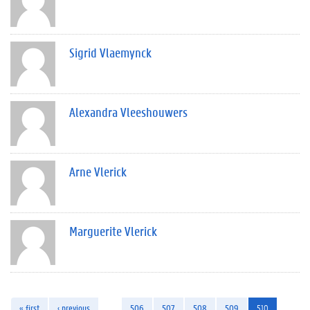
Sigrid Vlaemynck
Alexandra Vleeshouwers
Arne Vlerick
Marguerite Vlerick
« first
‹ previous
…
506
507
508
509
510