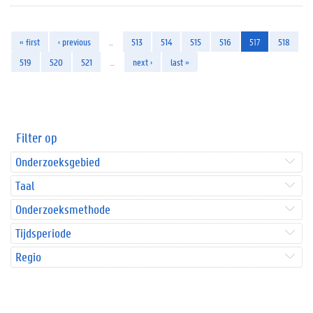
« first
‹ previous
…
513
514
515
516
517
518
519
520
521
…
next ›
last »
Filter op
Onderzoeksgebied
Taal
Onderzoeksmethode
Tijdsperiode
Regio