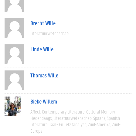
Brecht Wille
Literatuurwetenschap
Linde Wille
Thomas Wille
Bieke Willem
Affect
Contemporary Literature
Cultural Memory
Hedendaags
Literatuurwetenschap
Spaans
Spanish
Literature
Taal- En Tekstanalyse
Zuid-Amerika
Zuid-
Europa