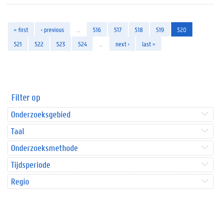
« first
‹ previous
…
516
517
518
519
520
521
522
523
524
…
next ›
last »
Filter op
Onderzoeksgebied
Taal
Onderzoeksmethode
Tijdsperiode
Regio