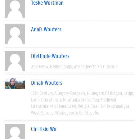
Teske Wortman
Anaïs Wouters
Dietlinde Wouters
20e Eeuw
Hedendaags
Wijsbegeerte En Filosofie
Dinah Wouters
12th Century
Allegory
Exegesis
Hildegard Of Bingen
Latijn
Latin Literature
Literatuurwetenschap
Medieval
Literature
Middeleeuwen
Religie
Taal- En Tekstanalyse
West-Europa
Wijsbegeerte En Filosofie
Chi-Hsiu Wu