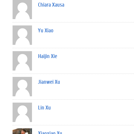
Chiara Xausa
Yu Xiao
Haijin Xie
Jianwei Xu
Lin Xu
Xiaoxiao Xu