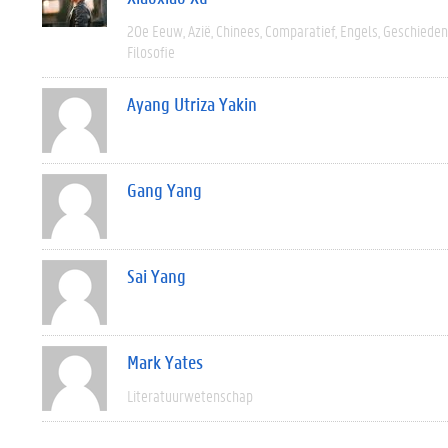
20e Eeuw
Azië
Chinees
Comparatief
Engels
Geschieden
Filosofie
Ayang Utriza Yakin
Gang Yang
Sai Yang
Mark Yates
Literatuurwetenschap