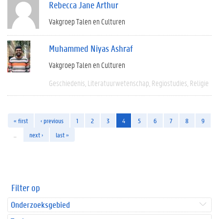
Rebecca Jane Arthur
Vakgroep Talen en Culturen
Muhammed Niyas Ashraf
Vakgroep Talen en Culturen
Geschiedenis
Literatuurwetenschap
Regiostudies
Religie
« first
‹ previous
1
2
3
4
5
6
7
8
9
…
next ›
last »
Filter op
Onderzoeksgebied