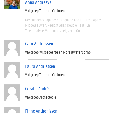
Anna Andreeva
Vakgroep Talen en Culturen
Geschiedenis
Japanese Language And Culture
Japans
Middeleeuwen
Regiostudies
Religie
Taal- En
Tekstanalyse
Veldonderzoek
Verre Oosten
Cato Andriessen
Vakgroep Wijsbegeerte en Moraalwetenschap
Laura Andriessen
Vakgroep Talen en Culturen
Coralie André
Vakgroep Archeologie
Finne Anthonissen