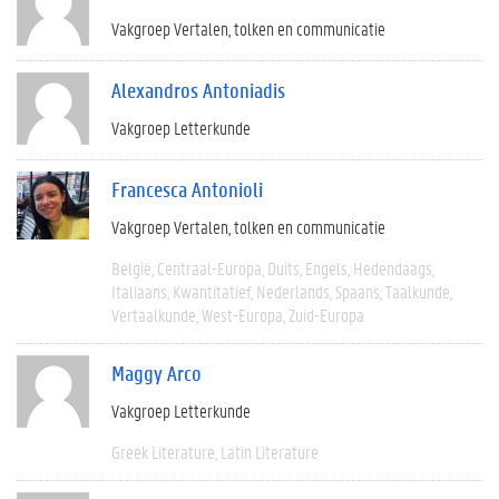
Vakgroep Vertalen, tolken en communicatie
Alexandros Antoniadis
Vakgroep Letterkunde
Francesca Antonioli
Vakgroep Vertalen, tolken en communicatie
België
Centraal-Europa
Duits
Engels
Hedendaags
Italiaans
Kwantitatief
Nederlands
Spaans
Taalkunde
Vertaalkunde
West-Europa
Zuid-Europa
Maggy Arco
Vakgroep Letterkunde
Greek Literature
Latin Literature