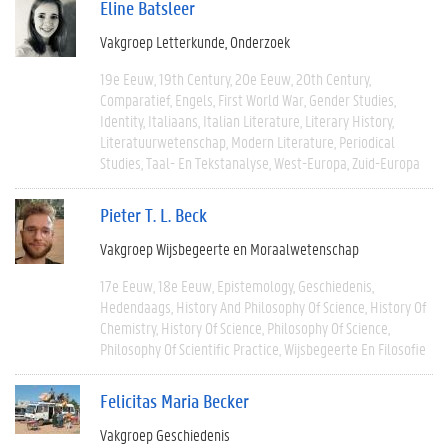
Eline Batsleer
Vakgroep Letterkunde
Onderzoek
19e Eeuw
19th Century
20e Eeuw
20th Century
Comparatief
Engels
First World War
Gender Studies
Identity
Italiaans
Italian Literature
Literary History
Literatuurwetenschap
Modern Literature
Periodical
Studies
Taal- En Tekstanalyse
West-Europa
Zuid-Europa
Pieter T. L. Beck
Vakgroep Wijsbegeerte en Moraalwetenschap
17e Eeuw
18e Eeuw
Epistemology
Geschiedenis
Hedendaags
History And Philosophy Of Science
History Of
Chemistry
History Of Science
Philosophy Of Science
Philosophy Of Scientific Practice
Wijsbegeerte En Filosofie
Felicitas Maria Becker
Vakgroep Geschiedenis