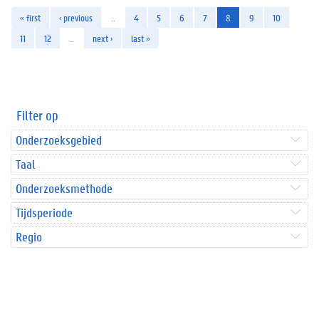
« first
‹ previous
…
4
5
6
7
8
9
10
11
12
…
next ›
last »
Filter op
Onderzoeksgebied
Taal
Onderzoeksmethode
Tijdsperiode
Regio