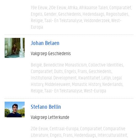
19e Eeuw
20e Eeuw
Afrika
Afrikaanse Talen
Comparatief
Engels
Gender
Geschiedenis
Hedendaags
Regiostudies
Religie
Taal- En Tekstanalyse
Veldonderzoek
West-
Europa
Johan Belaen
Vakgroep Geschiedenis
België
Benedictine Monasticism
Collective Identities
Comparatief
Duits
Engels
Frans
Geschiedenis
Institutional Development
Kwantitatief
Latijn
Legal
History
Middeleeuwen
Monastic History
Nederlands
Religie
Taal- En Tekstanalyse
West-Europa
Stefano Bellin
Vakgroep Letterkunde
20e Eeuw
Centraal-Europa
Comparatief
Comparative
Literature
Engels
Frans
Hedendaags
Interculturaliteit