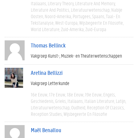
Italiaans
Literary Theory
Literature And Memory
Literature And Politics
Literatuurwetenschap
Nabije
Oosten
Noord-Amerika
Portugees
Spaans
Taal- En
Tekstanalyse
West-Europa
Wijsbegeerte En Filosofie
World Literature
Zuid-Amerika
Zuid-Europa
Thomas Bellinck
Vakgroep Kunst-, Muziek- en Theaterwetenschappen
Aretina Bellizzi
Vakgroep Letterkunde
16e Eeuw
17e Eeuw
18e Eeuw
19e Eeuw
Engels
Geschiedenis
Grieks
Italiaans
Italian Literature
Latijn
Literatuurwetenschap
Oudheid
Reception Of Classics
Reception Studies
Wijsbegeerte En Filosofie
Maël Benallou