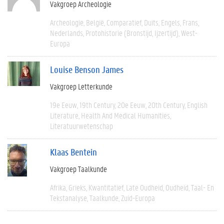
Vakgroep Archeologie
Archeologie
België
Comparatief
Duits
Engels
Frans
Nederlands
Protohistorie (bronstijd, Ijzertijd)
West-
Europa
Louise Benson James
Vakgroep Letterkunde
19e Eeuw
19th Century
20e Eeuw
20th Century
English
Literature
Health And Medical Humanities
Literatuurwetenschap
Klaas Bentein
Vakgroep Taalkunde
Afrika
Grieks
Kwantitatief
Late Oudheid
Oudheid
Taal- En
Tekstanalyse
Taalkunde
Zuid-Europa