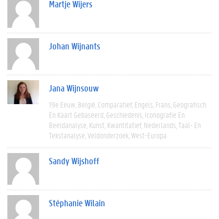
Martje Wijers
Johan Wijnants
Jana Wijnsouw
19e Eeuw
België
Comparatief
Engels
Frans
Geografisch
En Kaart Gebaseerd
Geschiedenis
Iconografie En
Beeldanalyse
Kunst
Kwantitatief
Nederlands
Taal- En
Tekstanalyse
Veldonderzoek
West-Europa
Sandy Wijshoff
Stéphanie Wilain