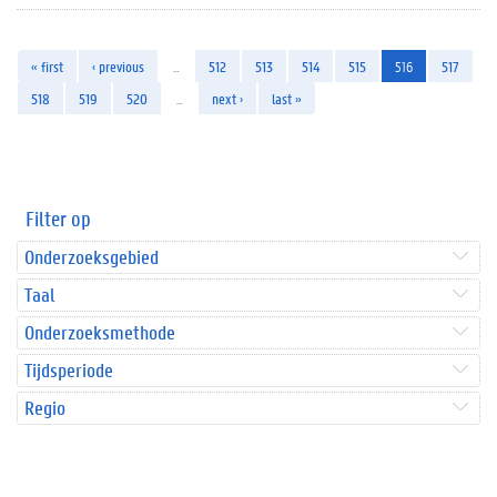
« first
‹ previous
…
512
513
514
515
516
517
518
519
520
…
next ›
last »
Filter op
Onderzoeksgebied
Taal
Onderzoeksmethode
Tijdsperiode
Regio