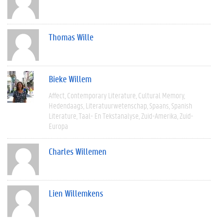
Thomas Wille
Bieke Willem
Affect
Contemporary Literature
Cultural Memory
Hedendaags
Literatuurwetenschap
Spaans
Spanish
Literature
Taal- En Tekstanalyse
Zuid-Amerika
Zuid-
Europa
Charles Willemen
Lien Willemkens