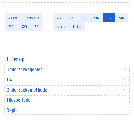
« first
‹ previous
…
513
514
515
516
517
518
519
520
521
…
next ›
last »
Filter op
Onderzoeksgebied
Taal
Onderzoeksmethode
Tijdsperiode
Regio