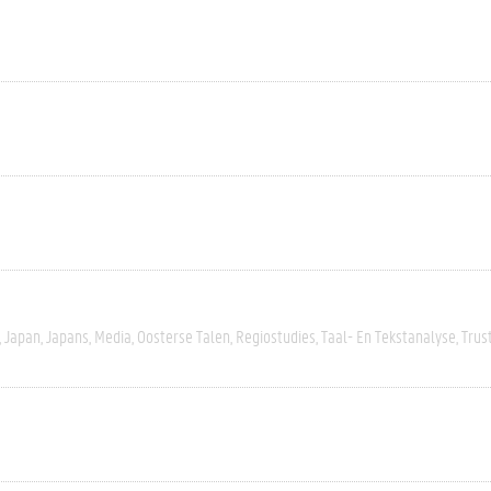
Japan
Japans
Media
Oosterse Talen
Regiostudies
Taal- En Tekstanalyse
Trus