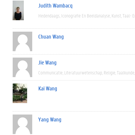
Judith Wambacq
Hedendaags
Iconografie En Beeldanalyse
Kunst
Taal- E
Chuan Wang
Jie Wang
Communicatie
Literatuurwetenschap
Religie
Taalkunde
Kai Wang
Yang Wang