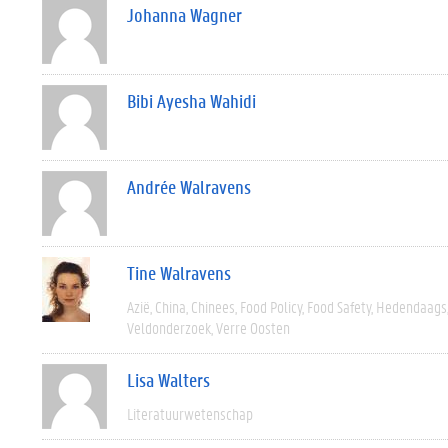
Johanna Wagner
Bibi Ayesha Wahidi
Andrée Walravens
Tine Walravens
Azië
China
Chinees
Food Policy
Food Safety
Hedendaags
Veldonderzoek
Verre Oosten
Lisa Walters
Literatuurwetenschap