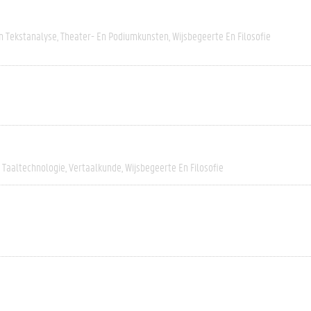
n Tekstanalyse
Theater- En Podiumkunsten
Wijsbegeerte En Filosofie
Taaltechnologie
Vertaalkunde
Wijsbegeerte En Filosofie