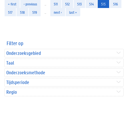
« first
‹ previous
…
511
512
513
514
515
516
517
518
519
…
next ›
last »
Filter op
Onderzoeksgebied
Taal
Onderzoeksmethode
Tijdsperiode
Regio