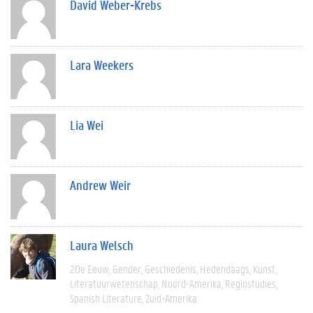
David Weber-Krebs
Lara Weekers
Lia Wei
Andrew Weir
Laura Welsch
20e Eeuw
Gender
Geschiedenis
Hedendaags
Kunst
Literatuurwetenschap
Noord-Amerika
Regiostudies
Spanish Literature
Zuid-Amerika