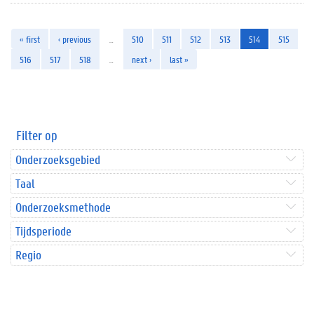
« first
‹ previous
…
510
511
512
513
514
515
516
517
518
…
next ›
last »
Filter op
Onderzoeksgebied
Taal
Onderzoeksmethode
Tijdsperiode
Regio