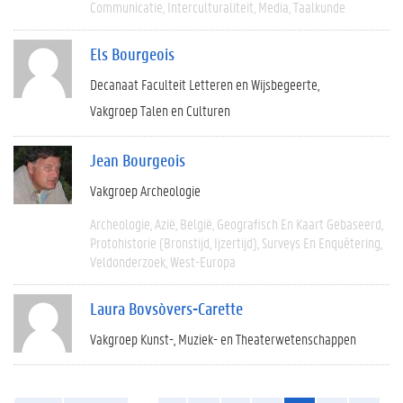
Communicatie
Interculturaliteit
Media
Taalkunde
Els Bourgeois
Decanaat Faculteit Letteren en Wijsbegeerte
Vakgroep Talen en Culturen
Jean Bourgeois
Vakgroep Archeologie
Archeologie
Azië
België
Geografisch En Kaart Gebaseerd
Protohistorie (bronstijd, Ijzertijd)
Surveys En Enquêtering
Veldonderzoek
West-Europa
Laura Bovsòvers-Carette
Vakgroep Kunst-, Muziek- en Theaterwetenschappen