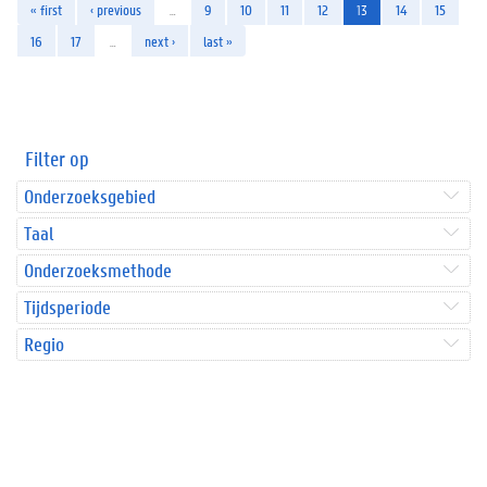
« first
‹ previous
…
9
10
11
12
13
14
15
16
17
…
next ›
last »
Filter op
Onderzoeksgebied
Taal
Onderzoeksmethode
Tijdsperiode
Regio