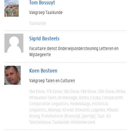
Tom Bossuyt
Vakgroep Taalkunde
Taalkunde
Sigrid Bosteels
Facultaire dienst Onderwijsondersteuning Letteren en
Wijsbegeerte
Koen Bostoen
Vakgroep Talen en Culturen
16e Eeuw
17e Eeuw
18e Eeuw
19e Eeuw
20e Eeuw
Afrika
Afrikaanse Talen
Archeologie
Bantu
Cilubà
Comparatief
Comparative Linguistics
Hedendaags
Historical
Linguistics
Kikongo
Kirundi
Kiswahili
Luganda
Mbuun
Nsong
Protohistorie (bronstijd, Ijzertijd)
Taal- En
Tekstanalyse
Taalkunde
Veldonderzoek