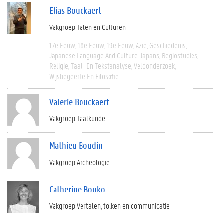
Elias Bouckaert
Vakgroep Talen en Culturen
17e Eeuw
18e Eeuw
19e Eeuw
Azië
Geschiedenis
Japanese Language And Culture
Japans
Regiostudies
Religie
Taal- En Tekstanalyse
Veldonderzoek
Wijsbegeerte En Filosofie
Valerie Bouckaert
Vakgroep Taalkunde
Mathieu Boudin
Vakgroep Archeologie
Catherine Bouko
Vakgroep Vertalen, tolken en communicatie