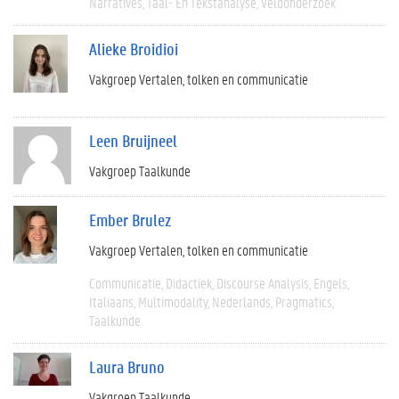
Narratives
Taal- En Tekstanalyse
Veldonderzoek
Alieke Broidioi
Vakgroep Vertalen, tolken en communicatie
Leen Bruijneel
Vakgroep Taalkunde
Ember Brulez
Vakgroep Vertalen, tolken en communicatie
Communicatie
Didactiek
Discourse Analysis
Engels
Italiaans
Multimodality
Nederlands
Pragmatics
Taalkunde
Laura Bruno
Vakgroep Taalkunde