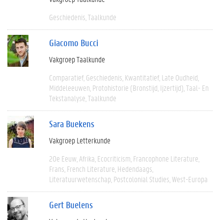
Geschiedenis
Taalkunde
Giacomo Bucci
Vakgroep Taalkunde
Comparatief
Geschiedenis
Kwantitatief
Late Oudheid
Middeleeuwen
Protohistorie (bronstijd, Ijzertijd)
Taal- En
Tekstanalyse
Taalkunde
Sara Buekens
Vakgroep Letterkunde
20e Eeuw
Afrika
Ecocriticism
Francophone Literature
Frans
French Literature
Hedendaags
Literatuurwetenschap
Postcolonial Studies
West-Europa
Gert Buelens