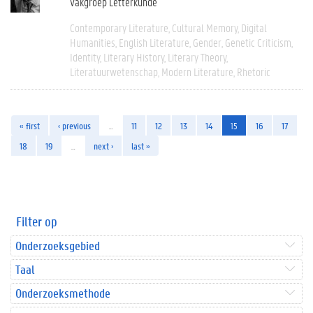
Vakgroep Letterkunde
Contemporary Literature
Cultural Memory
Digital
Humanities
English Literature
Gender
Genetic Criticism
Identity
Literary History
Literary Theory
Literatuurwetenschap
Modern Literature
Rhetoric
« first
‹ previous
…
11
12
13
14
15
16
17
18
19
…
next ›
last »
Filter op
Onderzoeksgebied
Taal
Onderzoeksmethode