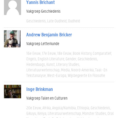
Yannis Brichant
Vakgroep Geschiedenis
Geschiedenis
Late Oudheid
Oudheid
Andrew Benjamin Bricker
Vakgroep Letterkunde
16e Eeuw
17e Eeuw
18e Eeuw
Book History
Comparatief
Engels
English Literature
Gender
Geschiedenis
Hedendaags
Kunst
Literary Studies
Literatuurwetenschap
Media
Noord-Amerika
Taal- En
Tekstanalyse
West-Europa
Wijsbegeerte En Filosofie
Inge Brinkman
Vakgroep Talen en Culturen
20e Eeuw
Afrika
Angola/Namibia
Ethiopia
Geschiedenis
Gikuyu
Kenya
Literatuurwetenschap
Monster Studies
Oral