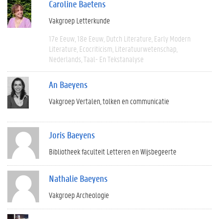
Caroline Baetens
Vakgroep Letterkunde
17e Eeuw
18e Eeuw
Dutch Literature
Early Modern
Literature
Ecocriticism
Literatuurwetenschap
Nederlands
Taal- En Tekstanalyse
An Baeyens
Vakgroep Vertalen, tolken en communicatie
Joris Baeyens
Bibliotheek faculteit Letteren en Wijsbegeerte
Nathalie Baeyens
Vakgroep Archeologie