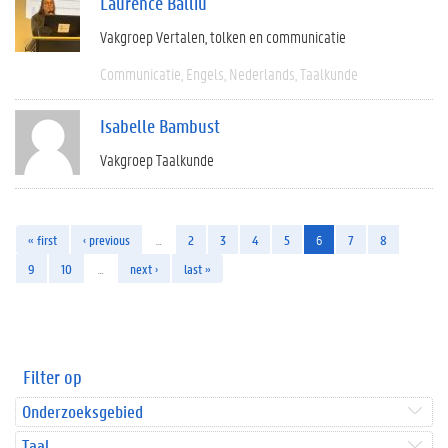
Laurence Balliu
Vakgroep Vertalen, tolken en communicatie
Communicatie
Engels
Nederlands
Taalkunde
Isabelle Bambust
Vakgroep Taalkunde
« first
‹ previous
…
2
3
4
5
6
7
8
9
10
…
next ›
last »
Filter op
Onderzoeksgebied
Taal