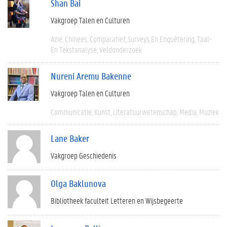
Shan Bai
Vakgroep Talen en Culturen
Azië
Chinees
Comparatief
Surveys En Enquêtering
Taal-
En Tekstanalyse
Veldonderzoek
Nureni Aremu Bakenne
Vakgroep Talen en Culturen
Communicatie
Kunst
Literatuurwetenschap
Media
Muziek
Lane Baker
Vakgroep Geschiedenis
Olga Baklunova
Bibliotheek faculteit Letteren en Wijsbegeerte