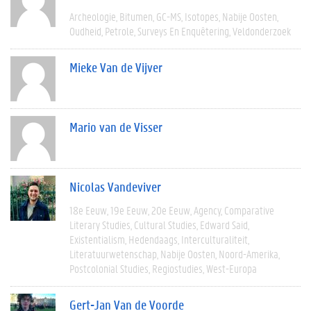
Archeologie
Bitumen
GC-MS
Isotopes
Nabije Oosten
Oudheid
Petrole
Surveys En Enquêtering
Veldonderzoek
Mieke Van de Vijver
Mario van de Visser
Nicolas Vandeviver
18e Eeuw
19e Eeuw
20e Eeuw
Agency
Comparative
Literary Studies
Cultural Studies
Edward Said
Existentialism
Hedendaags
Interculturaliteit
Literatuurwetenschap
Nabije Oosten
Noord-Amerika
Postcolonial Studies
Regiostudies
West-Europa
Gert-Jan Van de Voorde