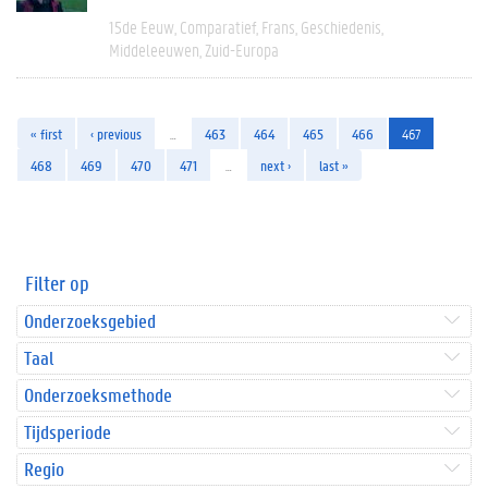
15de Eeuw
Comparatief
Frans
Geschiedenis
Middeleeuwen
Zuid-Europa
« first
‹ previous
…
463
464
465
466
467
468
469
470
471
…
next ›
last »
Filter op
Onderzoeksgebied
Taal
Onderzoeksmethode
Tijdsperiode
Regio