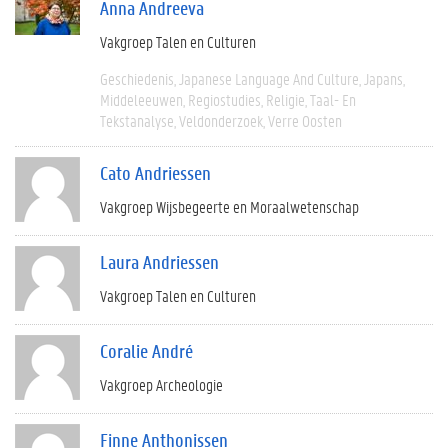
Anna Andreeva
Vakgroep Talen en Culturen
Geschiedenis
Japanese Language And Culture
Japans
Middeleeuwen
Regiostudies
Religie
Taal- En
Tekstanalyse
Veldonderzoek
Verre Oosten
Cato Andriessen
Vakgroep Wijsbegeerte en Moraalwetenschap
Laura Andriessen
Vakgroep Talen en Culturen
Coralie André
Vakgroep Archeologie
Finne Anthonissen