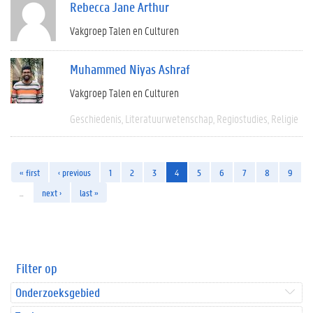
Rebecca Jane Arthur
Vakgroep Talen en Culturen
Muhammed Niyas Ashraf
Vakgroep Talen en Culturen
Geschiedenis
Literatuurwetenschap
Regiostudies
Religie
« first
‹ previous
1
2
3
4
5
6
7
8
9
…
next ›
last »
Filter op
Onderzoeksgebied