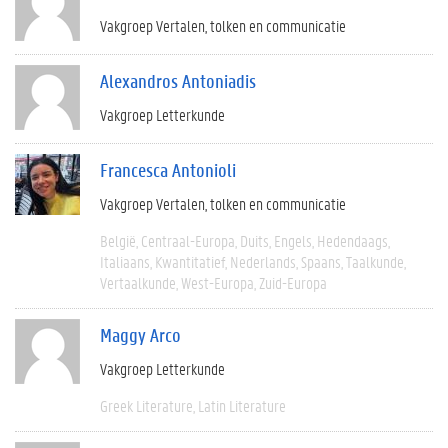
Vakgroep Vertalen, tolken en communicatie
Alexandros Antoniadis
Vakgroep Letterkunde
Francesca Antonioli
Vakgroep Vertalen, tolken en communicatie
België
Centraal-Europa
Duits
Engels
Hedendaags
Italiaans
Kwantitatief
Nederlands
Spaans
Taalkunde
Vertaalkunde
West-Europa
Zuid-Europa
Maggy Arco
Vakgroep Letterkunde
Greek Literature
Latin Literature