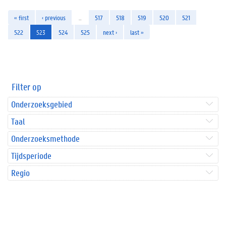
« first
‹ previous
…
517
518
519
520
521
522
523
524
525
next ›
last »
Filter op
Onderzoeksgebied
Taal
Onderzoeksmethode
Tijdsperiode
Regio