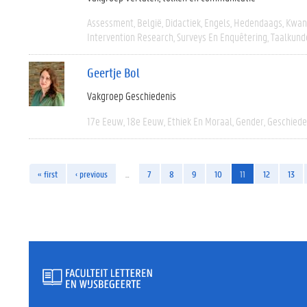
Assessment
België
Didactiek
Engels
Hedendaags
Kwant
Intervention Research
Surveys En Enquêtering
Taalkund
Geertje Bol
Vakgroep Geschiedenis
17e Eeuw
18e Eeuw
Ethiek En Moraal
Gender
Geschiede
« first
‹ previous
…
7
8
9
10
11
12
13