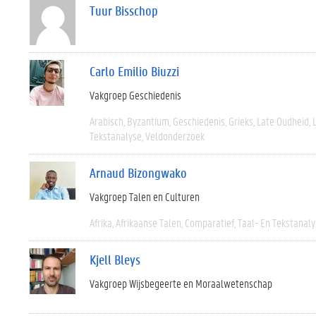
Tuur Bisschop
Carlo Emilio Biuzzi
Vakgroep Geschiedenis
Arabisch
Byzantium
Geschiedenis
Grieks
Late Oudheid
Tekstanalyse
Veldonderzoek
Arnaud Bizongwako
Vakgroep Talen en Culturen
Afrika
Afrikaanse Talen
Comparatief
Taal- En Tekstanal
Kjell Bleys
Vakgroep Wijsbegeerte en Moraalwetenschap