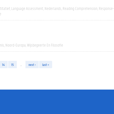
itatief
Language Assessment
Nederlands
Reading Comprehension
Response-
e
nis
Noord-Europa
Wijsbegeerte En Filosofie
14
15
…
next ›
last »