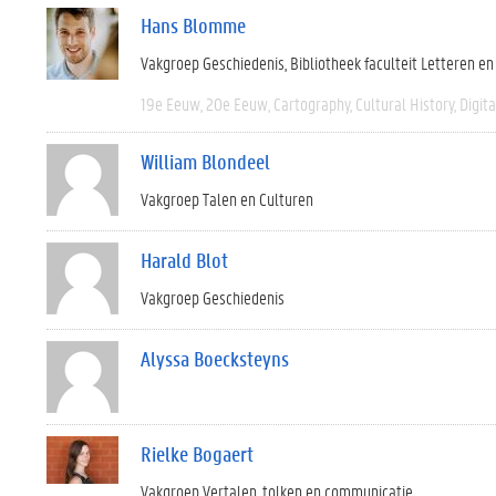
Hans Blomme
Vakgroep Geschiedenis
Bibliotheek faculteit Letteren e
19e Eeuw
20e Eeuw
Cartography
Cultural History
Digit
William Blondeel
Vakgroep Talen en Culturen
Harald Blot
Vakgroep Geschiedenis
Alyssa Boecksteyns
Rielke Bogaert
Vakgroep Vertalen, tolken en communicatie