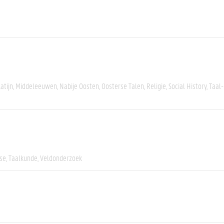
Latijn
Middeleeuwen
Nabije Oosten
Oosterse Talen
Religie
Social History
Taal-
yse
Taalkunde
Veldonderzoek