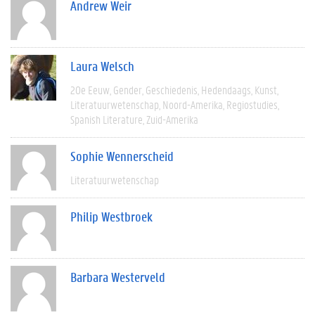
Andrew Weir
Laura Welsch
20e Eeuw
Gender
Geschiedenis
Hedendaags
Kunst
Literatuurwetenschap
Noord-Amerika
Regiostudies
Spanish Literature
Zuid-Amerika
Sophie Wennerscheid
Literatuurwetenschap
Philip Westbroek
Barbara Westerveld