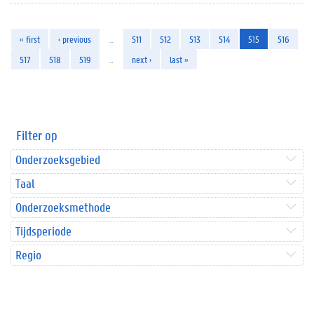
« first
‹ previous
…
511
512
513
514
515
516
517
518
519
…
next ›
last »
Filter op
Onderzoeksgebied
Taal
Onderzoeksmethode
Tijdsperiode
Regio