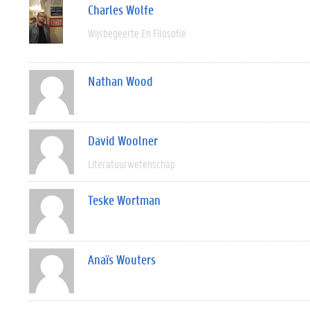
Charles Wolfe
Wijsbegeerte En Filosofie
Nathan Wood
David Woolner
Literatuurwetenschap
Teske Wortman
Anaïs Wouters