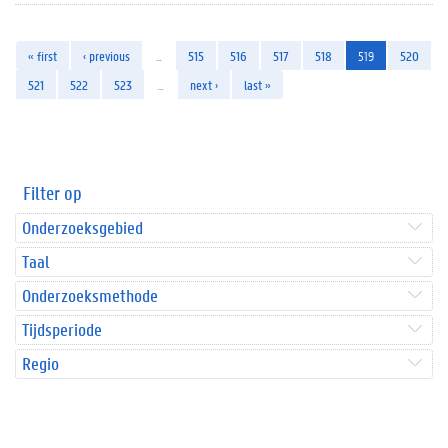
« first
‹ previous
…
515
516
517
518
519
520
521
522
523
…
next ›
last »
Filter op
Onderzoeksgebied
Taal
Onderzoeksmethode
Tijdsperiode
Regio