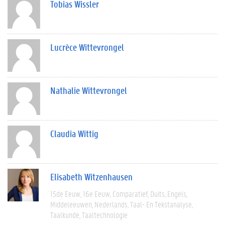
Tobias Wissler
Lucrèce Wittevrongel
Nathalie Wittevrongel
Claudia Wittig
Elisabeth Witzenhausen
15de Eeuw
16e Eeuw
Comparatief
Duits
Engels
Middeleeuwen
Nederlands
Taal- En Tekstanalyse
Taalkunde
Taaltechnologie