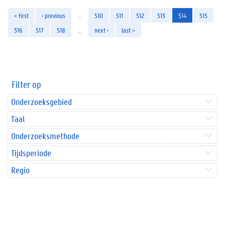
« first
‹ previous
…
510
511
512
513
514
515
516
517
518
…
next ›
last »
Filter op
Onderzoeksgebied
Taal
Onderzoeksmethode
Tijdsperiode
Regio