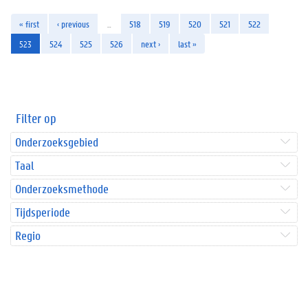
« first
‹ previous
…
518
519
520
521
522
523
524
525
526
next ›
last »
Filter op
Onderzoeksgebied
Taal
Onderzoeksmethode
Tijdsperiode
Regio