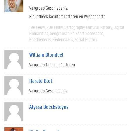
Vakgroep Geschiedenis
Bibliotheek faculteit Letteren en Wijsbegeerte
19e Eeuw
20e Eeuw
Cartography
Cultural History
Digital
Humanities
Geografisch En Kaart Gebaseerd
Geschiedenis
Hedendaags
Social History
William Blondeel
Vakgroep Talen en Culturen
Harald Blot
Vakgroep Geschiedenis
Alyssa Boecksteyns