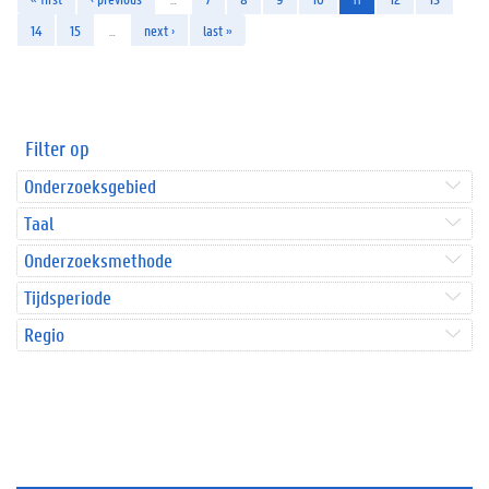
14
15
…
next ›
last »
Filter op
Onderzoeksgebied
Taal
Onderzoeksmethode
Tijdsperiode
Regio