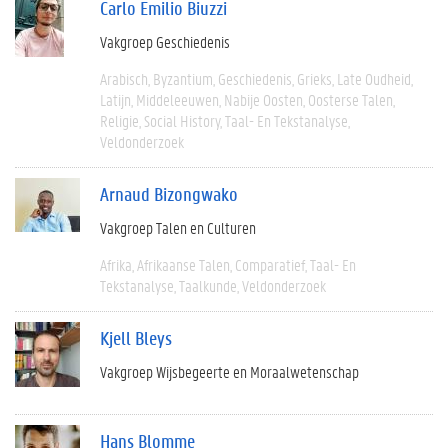
Carlo Emilio Biuzzi
Vakgroep Geschiedenis
Arabisch
Byzantium
Geschiedenis
Grieks
Late Oudheid
Latijn
Middeleeuwen
Nabije Oosten
Oosterse Talen
Religie
Social History
Taal- En Tekstanalyse
Veldonderzoek
Arnaud Bizongwako
Vakgroep Talen en Culturen
Afrika
Afrikaanse Talen
Comparatief
Taal- En
Tekstanalyse
Taalkunde
Veldonderzoek
Kjell Bleys
Vakgroep Wijsbegeerte en Moraalwetenschap
Hans Blomme