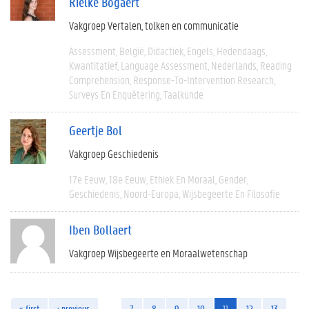
Rielke Bogaert
Vakgroep Vertalen, tolken en communicatie
Assessment
België
Didactiek
Engels
Hedendaags
Kwantitatief
Language Assessment
Nederlands
Reading
Comprehension
Response-To-Intervention Research
Surveys En Enquêtering
Taalkunde
Geertje Bol
Vakgroep Geschiedenis
17e Eeuw
18e Eeuw
Ethiek En Moraal
Gender
Geschiedenis
Noord-Europa
Wijsbegeerte En Filosofie
Iben Bollaert
Vakgroep Wijsbegeerte en Moraalwetenschap
« first
‹ previous
…
7
8
9
10
11
12
13