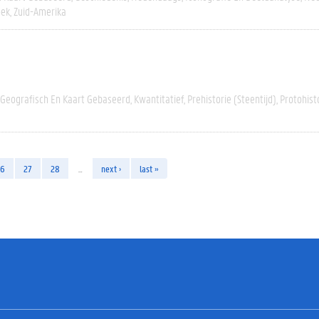
oek
Zuid-Amerika
Geografisch En Kaart Gebaseerd
Kwantitatief
Prehistorie (steentijd)
Protohisto
26
27
28
…
next ›
last »