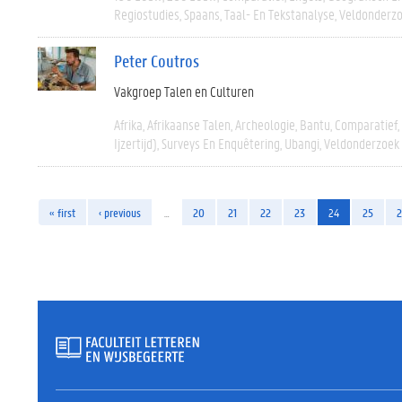
Regiostudies
Spaans
Taal- En Tekstanalyse
Veldonderz
Peter Coutros
Vakgroep Talen en Culturen
Afrika
Afrikaanse Talen
Archeologie
Bantu
Comparatief
Ijzertijd)
Surveys En Enquêtering
Ubangi
Veldonderzoek
« first
‹ previous
…
20
21
22
23
24
25