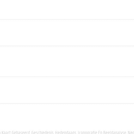
n Kaart Gebaseerd
Geschiedenis
Hedendaags
Iconografie En Beeldanalyse
Ned