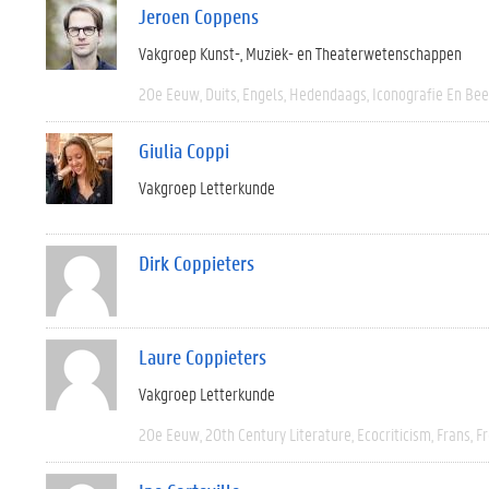
Jeroen Coppens
Vakgroep Kunst-, Muziek- en Theaterwetenschappen
20e Eeuw
Duits
Engels
Hedendaags
Iconografie En Be
Giulia Coppi
Vakgroep Letterkunde
Dirk Coppieters
Laure Coppieters
Vakgroep Letterkunde
20e Eeuw
20th Century Literature
Ecocriticism
Frans
Fr