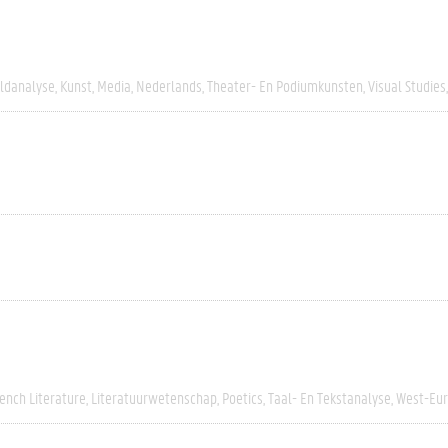
eldanalyse
Kunst
Media
Nederlands
Theater- En Podiumkunsten
Visual Studies
ench Literature
Literatuurwetenschap
Poetics
Taal- En Tekstanalyse
West-Eu