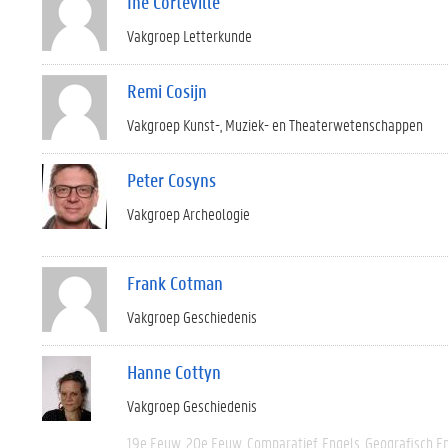
Ine Corteville
Vakgroep Letterkunde
Remi Cosijn
Vakgroep Kunst-, Muziek- en Theaterwetenschappen
Peter Cosyns
Vakgroep Archeologie
Frank Cotman
Vakgroep Geschiedenis
Hanne Cottyn
Vakgroep Geschiedenis
19e Eeuw
20e Eeuw
Comparatief
Engels
Geografisch E