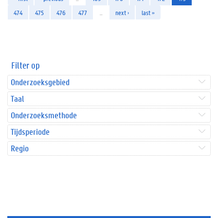
474
475
476
477
…
next ›
last »
Filter op
Onderzoeksgebied
Taal
Onderzoeksmethode
Tijdsperiode
Regio