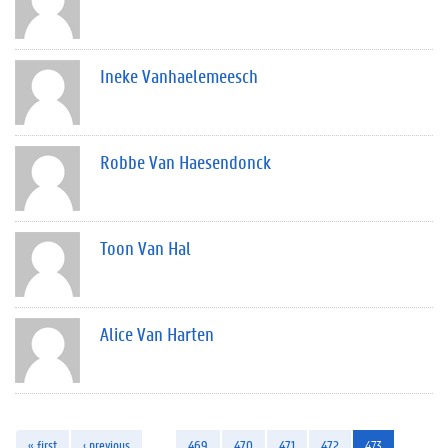
Ineke Vanhaelemeesch
Robbe Van Haesendonck
Toon Van Hal
Alice Van Harten
« first
‹ previous
…
469
470
471
472
473