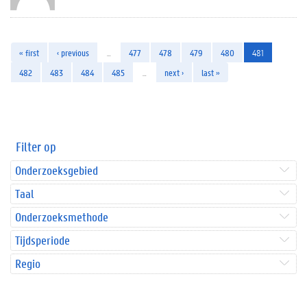
« first
‹ previous
…
477
478
479
480
481
482
483
484
485
…
next ›
last »
Filter op
Onderzoeksgebied
Taal
Onderzoeksmethode
Tijdsperiode
Regio