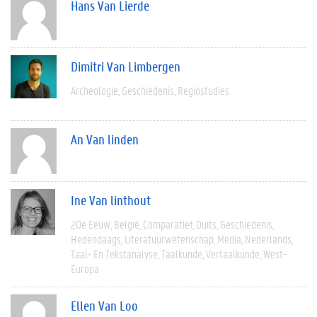
Hans Van Lierde
Dimitri Van Limbergen
Archeologie
Geschiedenis
Regiostudies
An Van linden
Ine Van linthout
20e Eeuw
België
Comparatief
Duits
Geschiedenis
Hedendaags
Literatuurwetenschap
Media
Nederlands
Taal- En Tekstanalyse
Taalkunde
Vertaalkunde
West-
Europa
Ellen Van Loo