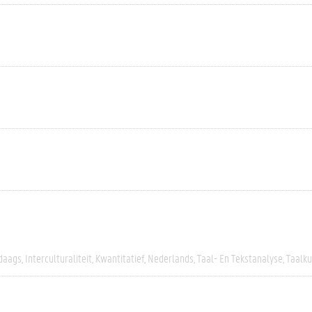
daags
Interculturaliteit
Kwantitatief
Nederlands
Taal- En Tekstanalyse
Taalk