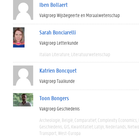
Iben Bollaert
Vakgroep Wijsbegeerte en Moraalwetenschap
Sarah Bonciarelli
Vakgroep Letterkunde
Italian Literature
Literatuurwetenschap
Katrien Boncquet
Vakgroep Taalkunde
Toon Bongers
Vakgroep Geschiedenis
Archeologie
België
Comparatief
Complexity Economics
Geschiedenis
GIS
Kwantitatief
Latijn
Nederlands
Networ
Transport
West-Europa