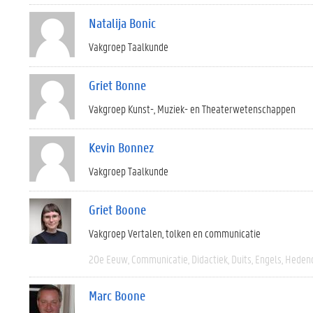
Natalija Bonic
Vakgroep Taalkunde
Griet Bonne
Vakgroep Kunst-, Muziek- en Theaterwetenschappen
Kevin Bonnez
Vakgroep Taalkunde
Griet Boone
Vakgroep Vertalen, tolken en communicatie
20e Eeuw
Communicatie
Didactiek
Duits
Engels
Heden
Marc Boone