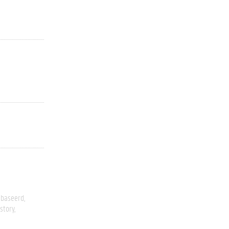
ebaseerd
story