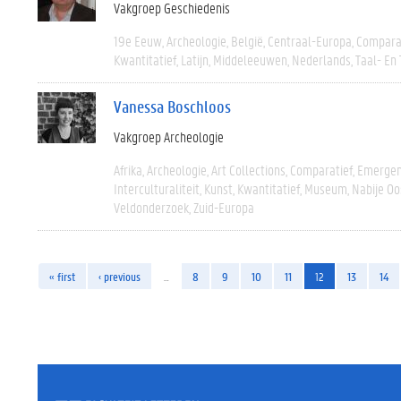
Vakgroep Geschiedenis
19e Eeuw
Archeologie
België
Centraal-Europa
Compara
Kwantitatief
Latijn
Middeleeuwen
Nederlands
Taal- En
Vanessa Boschloos
Vakgroep Archeologie
Afrika
Archeologie
Art Collections
Comparatief
Emergen
Interculturaliteit
Kunst
Kwantitatief
Museum
Nabije Oo
Veldonderzoek
Zuid-Europa
« first
‹ previous
…
8
9
10
11
12
13
14