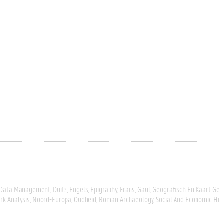
Data Management
Duits
Engels
Epigraphy
Frans
Gaul
Geografisch En Kaart G
k Analysis
Noord-Europa
Oudheid
Roman Archaeology
Social And Economic Hi