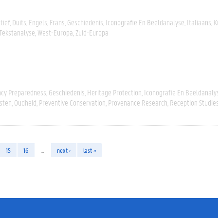
tief
Duits
Engels
Frans
Geschiedenis
Iconografie En Beeldanalyse
Italiaans
K
 Tekstanalyse
West-Europa
Zuid-Europa
cy Preparedness
Geschiedenis
Heritage Protection
Iconografie En Beeldanaly
sten
Oudheid
Preventive Conservation
Provenance Research
Reception Studie
15
16
…
next ›
last »