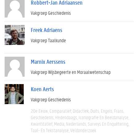
Robbert-Jan Adriaansen
Vakgroep Geschiedenis
Freek Adriaens
Vakgroep Taalkunde
Marnix Aerssens
Vakgroep Wijsbegeerte en Moraalwetenschap
Koen Aerts
Vakgroep Geschiedenis
20e Eeuw
Comparatief
Didactiek
Duits
Engels
Frans
Geschiedenis
Hedendaags
Iconografie En Beeldanalyse
Kwantitatief
Media
Nederlands
Surveys En Enquêtering
Taal- En Tekstanalyse
Veldonderzoek