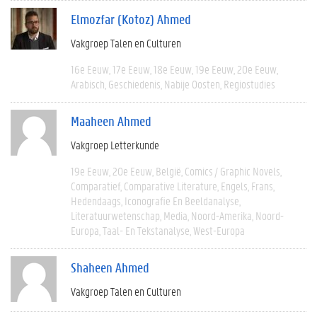
Elmozfar (Kotoz) Ahmed
Vakgroep Talen en Culturen
16e Eeuw
17e Eeuw
18e Eeuw
19e Eeuw
20e Eeuw
Arabisch
Geschiedenis
Nabije Oosten
Regiostudies
Maaheen Ahmed
Vakgroep Letterkunde
19e Eeuw
20e Eeuw
België
Comics / Graphic Novels
Comparatief
Comparative Literature
Engels
Frans
Hedendaags
Iconografie En Beeldanalyse
Literatuurwetenschap
Media
Noord-Amerika
Noord-
Europa
Taal- En Tekstanalyse
West-Europa
Shaheen Ahmed
Vakgroep Talen en Culturen