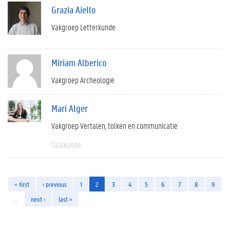
Grazia Aiello
Vakgroep Letterkunde
Miriam Alberico
Vakgroep Archeologie
Mari Alger
Vakgroep Vertalen, tolken en communicatie
Taalkunde
« first
‹ previous
1
2
3
4
5
6
7
8
9
…
next ›
last »