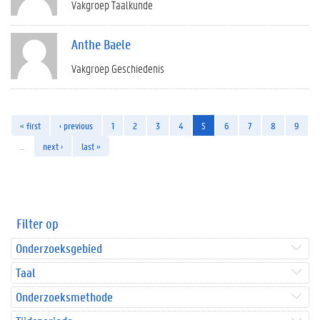
Vakgroep Taalkunde
Anthe Baele
Vakgroep Geschiedenis
« first
‹ previous
1
2
3
4
5
6
7
8
9
…
next ›
last »
Filter op
Onderzoeksgebied
Taal
Onderzoeksmethode