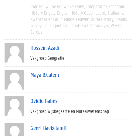
15de Eeuw
16e Eeuw
17e Eeuw
Comparatief
Economic
History
Engels
English History
Geschiedenis
Italiaans
Kwantitatief
Latijn
Middeleeuwen
Rural History
Spaans
Surveys En Enquêtering
Taal- En Tekstanalyse
West-
Europa
Hossein Azadi
Vakgroep Geografie
Maya B.Calem
Ovidiu Babes
Vakgroep Wijsbegeerte en Moraalwetenschap
Geert Baekelandt