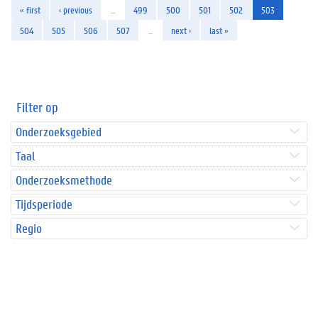
« first
‹ previous
…
499
500
501
502
503
504
505
506
507
…
next ›
last »
Filter op
Onderzoeksgebied
Taal
Onderzoeksmethode
Tijdsperiode
Regio