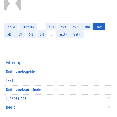
« first
‹ previous
…
505
506
507
508
509
510
511
512
513
…
next ›
last »
Filter op
Onderzoeksgebied
Taal
Onderzoeksmethode
Tijdsperiode
Regio