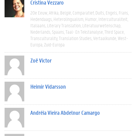
Cristina Vezzaro
20e Eeuw
Afrika
België
Comparatief
Duits
Engels
Frans
Hedendaags
Heterolingualism
Humor
Interculturaliteit
Italiaans
Literary Translation
Literatuurwetenschap
Nederlands
Spaans
Taal- En Tekstanalyse
Third Space
Transculturality
Translation Studies
Vertaalkunde
West-
Europa
Zuid-Europa
Zoë Victor
Heimir Vidarsson
Andréia Vieira Abdelnur Camargo