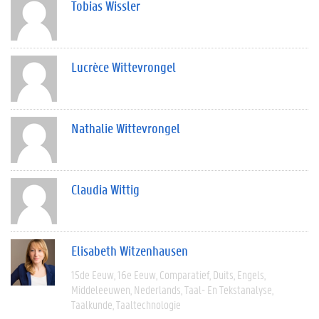
Tobias Wissler
Lucrèce Wittevrongel
Nathalie Wittevrongel
Claudia Wittig
Elisabeth Witzenhausen
15de Eeuw
16e Eeuw
Comparatief
Duits
Engels
Middeleeuwen
Nederlands
Taal- En Tekstanalyse
Taalkunde
Taaltechnologie