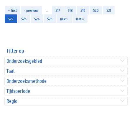
« first
‹ previous
…
517
518
519
520
521
522
523
524
525
next ›
last »
Filter op
Onderzoeksgebied
Taal
Onderzoeksmethode
Tijdsperiode
Regio