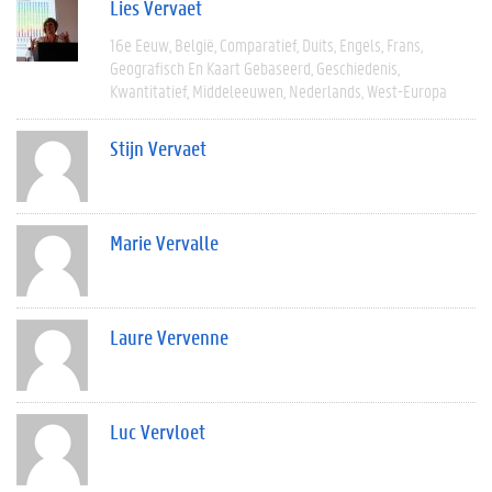
Lies Vervaet
16e Eeuw
België
Comparatief
Duits
Engels
Frans
Geografisch En Kaart Gebaseerd
Geschiedenis
Kwantitatief
Middeleeuwen
Nederlands
West-Europa
Stijn Vervaet
Marie Vervalle
Laure Vervenne
Luc Vervloet