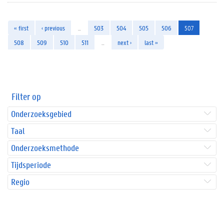
« first
‹ previous
…
503
504
505
506
507
508
509
510
511
…
next ›
last »
Filter op
Onderzoeksgebied
Taal
Onderzoeksmethode
Tijdsperiode
Regio