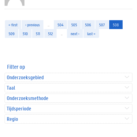
« first
‹ previous
…
504
505
506
507
508
509
510
511
512
…
next ›
last »
Filter op
Onderzoeksgebied
Taal
Onderzoeksmethode
Tijdsperiode
Regio