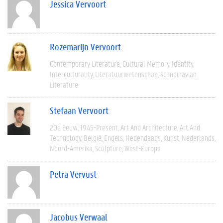
Jessica Vervoort
Rozemarijn Vervoort
Contemporary Literature
Cultural Memory
Identity
Interculturality
Literatuurwetenschap
Scandinavian
Literature
Stefaan Vervoort
20e Eeuw
1945-Present
Art And Architecture
Art And
Technology
België
Engels
Hedendaags
Kunst
Nederlands
Noord-Amerika
Sculpture
West-Europa
Petra Vervust
Jacobus Verwaal