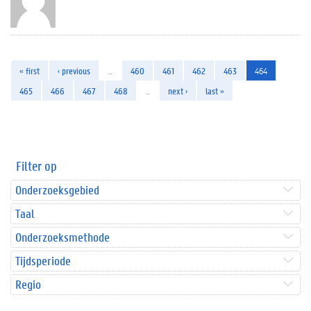
« first
‹ previous
…
460
461
462
463
464
465
466
467
468
…
next ›
last »
Filter op
Onderzoeksgebied
Taal
Onderzoeksmethode
Tijdsperiode
Regio