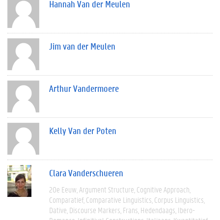
Hannah Van der Meulen
Jim van der Meulen
Arthur Vandermoere
Kelly Van der Poten
Clara Vanderschueren
20e Eeuw
Argument Structure
Cognitive Approach
Comparatief
Comparative Linguistics
Corpus Linguistics
Dative
Discourse Markers
Frans
Hedendaags
Ibero-