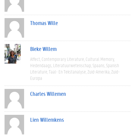
Thomas Wille
Bieke Willem
Affect
Contemporary Literature
Cultural Memory
Hedendaags
Literatuurwetenschap
Spaans
Spanish
Literature
Taal- En Tekstanalyse
Zuid-Amerika
Zuid-
Europa
Charles Willemen
Lien Willemkens