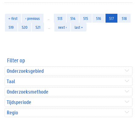
« first
‹ previous
…
513
514
515
516
517
518
519
520
521
…
next ›
last »
Filter op
Onderzoeksgebied
Taal
Onderzoeksmethode
Tijdsperiode
Regio