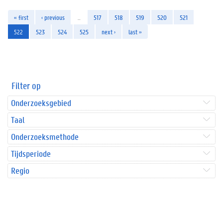
« first
‹ previous
…
517
518
519
520
521
522
523
524
525
next ›
last »
Filter op
Onderzoeksgebied
Taal
Onderzoeksmethode
Tijdsperiode
Regio