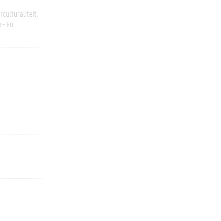
rculturaliteit
r- En