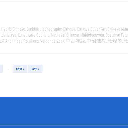
 Hybrid Chinese
Buddhist Iconography
Chinees
Chinese Buddhism
Chinese Man
eldanalyse
Kunst
Late Oudheid
Medieval Chinese
Middeleeuwen
Oosterse Tale
ext And Image Relations
Veldonderzoek
中古漢語
中國佛教
敦煌學
…
next ›
last »