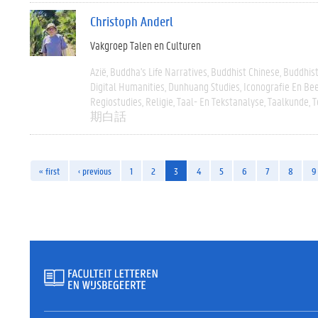
Christoph Anderl
Vakgroep Talen en Culturen
Azië
Buddha's Life Narratives
Buddhist Chinese
Buddhist
Digital Humanities
Dunhuang Studies
Iconografie En Be
Regiostudies
Religie
Taal- En Tekstanalyse
Taalkunde
T
期白話
« first
‹ previous
1
2
3
4
5
6
7
8
9