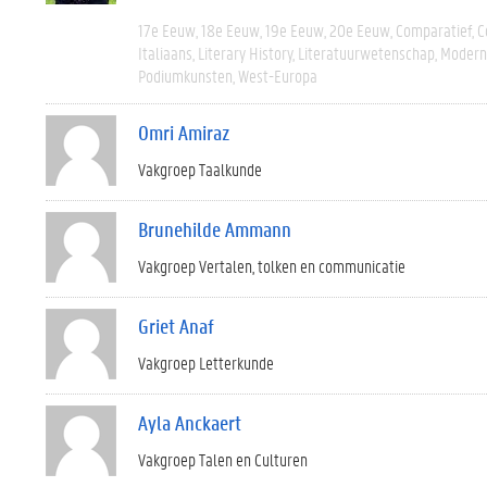
17e Eeuw
18e Eeuw
19e Eeuw
20e Eeuw
Comparatief
C
Italiaans
Literary History
Literatuurwetenschap
Modern 
Podiumkunsten
West-Europa
Omri Amiraz
Vakgroep Taalkunde
Brunehilde Ammann
Vakgroep Vertalen, tolken en communicatie
Griet Anaf
Vakgroep Letterkunde
Ayla Anckaert
Vakgroep Talen en Culturen