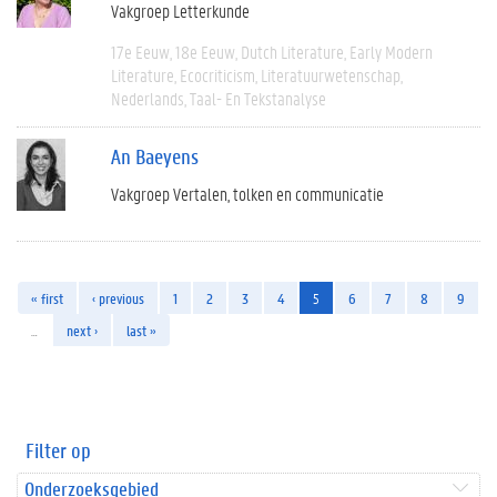
Vakgroep Letterkunde
17e Eeuw
18e Eeuw
Dutch Literature
Early Modern
Literature
Ecocriticism
Literatuurwetenschap
Nederlands
Taal- En Tekstanalyse
An Baeyens
Vakgroep Vertalen, tolken en communicatie
« first
‹ previous
1
2
3
4
5
6
7
8
9
…
next ›
last »
Filter op
Onderzoeksgebied