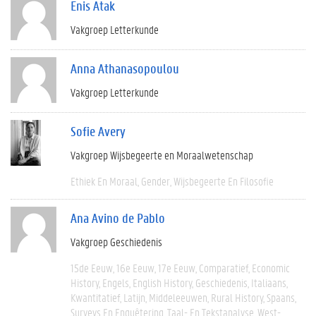
Enis Atak
Vakgroep Letterkunde
Anna Athanasopoulou
Vakgroep Letterkunde
Sofie Avery
Vakgroep Wijsbegeerte en Moraalwetenschap
Ethiek En Moraal
Gender
Wijsbegeerte En Filosofie
Ana Avino de Pablo
Vakgroep Geschiedenis
15de Eeuw
16e Eeuw
17e Eeuw
Comparatief
Economic
History
Engels
English History
Geschiedenis
Italiaans
Kwantitatief
Latijn
Middeleeuwen
Rural History
Spaans
Surveys En Enquêtering
Taal- En Tekstanalyse
West-