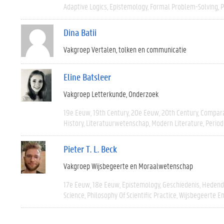
Adaptive Logics
Epistemology
Formal Problem-Solving
P
Dina Batii
Vakgroep Vertalen, tolken en communicatie
Eline Batsleer
Vakgroep Letterkunde
Onderzoek
19e Eeuw
19th Century
20e Eeuw
20th Century
Compara
History
Literatuurwetenschap
Modern Literature
Period
Pieter T. L. Beck
Vakgroep Wijsbegeerte en Moraalwetenschap
17e Eeuw
18e Eeuw
Epistemology
Geschiedenis
Hedend
Science
Philosophy Of Scientific Practice
Wijsbegeerte En