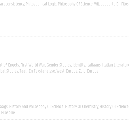
araconsistency
Philosophical Logic
Philosophy Of Science
Wijsbegeerte En Filos
tief
Engels
First World War
Gender Studies
Identity
Italiaans
Italian Literatur
ical Studies
Taal- En Tekstanalyse
West-Europa
Zuid-Europa
aags
History And Philosophy Of Science
History Of Chemistry
History Of Science
 Filosofie