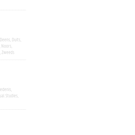
Deens
Duits
Noors
Zweeds
edenis
ual Studies