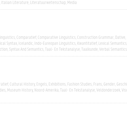
Italian Literature
Literatuurwetenschap
Media
inguistics
Comparatief
Comparative Linguistics
Construction Grammar
Dative
ical Syntax
Icelandic
Indo-Eureopan Linguistics
Kwantitatief
Lexical Semantics
ction
Syntax And Semantics
Taal- En Tekstanalyse
Taalkunde
Verbal Semantics
atief
Cultural History
Engels
Exhibitions
Fashion Studies
Frans
Gender
Geschi
dies
Museum History
Noord-Amerika
Taal- En Tekstanalyse
Veldonderzoek
Vis