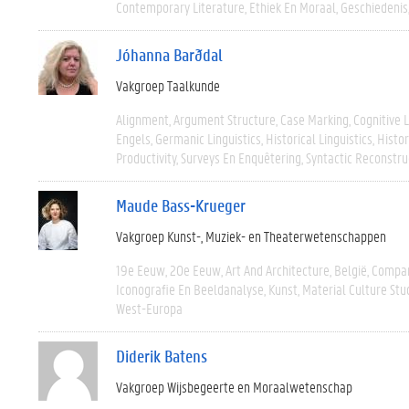
Contemporary Literature
Ethiek En Moraal
Geschiedenis
Jóhanna Barðdal
Vakgroep Taalkunde
Alignment
Argument Structure
Case Marking
Cognitive L
Engels
Germanic Linguistics
Historical Linguistics
Histor
Productivity
Surveys En Enquêtering
Syntactic Reconstru
Maude Bass-Krueger
Vakgroep Kunst-, Muziek- en Theaterwetenschappen
19e Eeuw
20e Eeuw
Art And Architecture
België
Compar
Iconografie En Beeldanalyse
Kunst
Material Culture Stu
West-Europa
Diderik Batens
Vakgroep Wijsbegeerte en Moraalwetenschap