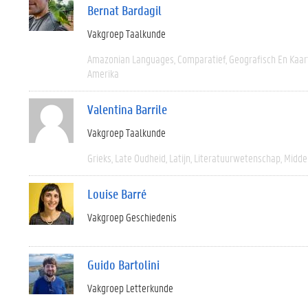
Bernat Bardagil
Vakgroep Taalkunde
Amazonian Languages
Comparatief
Geografisch En Kaa
Amerika
Valentina Barrile
Vakgroep Taalkunde
Grieks
Late Oudheid
Latijn
Literatuurwetenschap
Midde
Louise Barré
Vakgroep Geschiedenis
Guido Bartolini
Vakgroep Letterkunde