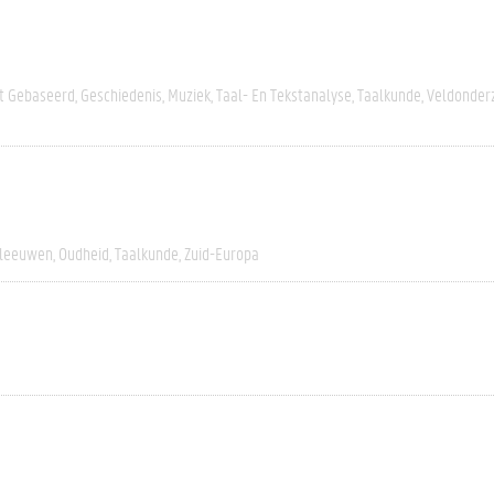
rt Gebaseerd
Geschiedenis
Muziek
Taal- En Tekstanalyse
Taalkunde
Veldonder
leeuwen
Oudheid
Taalkunde
Zuid-Europa