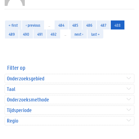
« first
‹ previous
…
484
485
486
487
488
489
490
491
492
…
next ›
last »
Filter op
Onderzoeksgebied
Taal
Onderzoeksmethode
Tijdsperiode
Regio