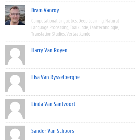
Bram Vanroy
Computational Linguistics
Deep Learning
Natural
Language Processing
Taalkunde
Taaltechnologie
Translation Studies
Vertaalkunde
Harry Van Royen
Lisa Van Rysselberghe
Linda Van Santvoort
Sander Van Schoors