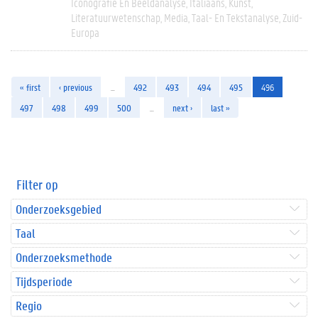
Iconografie En Beeldanalyse
Italiaans
Kunst
Literatuurwetenschap
Media
Taal- En Tekstanalyse
Zuid-
Europa
« first
‹ previous
…
492
493
494
495
496
497
498
499
500
…
next ›
last »
Filter op
Onderzoeksgebied
Taal
Onderzoeksmethode
Tijdsperiode
Regio