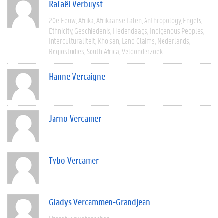
Rafaël Verbuyst
20e Eeuw
Afrika
Afrikaanse Talen
Anthropology
Engels
Ethnicity
Geschiedenis
Hedendaags
Indigenous Peoples
Interculturaliteit
Khoisan
Land Claims
Nederlands
Regiostudies
South Africa
Veldonderzoek
Hanne Vercaigne
Jarno Vercamer
Tybo Vercamer
Gladys Vercammen-Grandjean