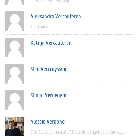
Literatuurwetenschap
Aleksandra Vercauteren
Taalkunde
Katrijn Vercauteren
Sien Vercruyssen
Simon Verdegem
Alessio Verdone
20e Eeuw
Comparatief
Didactiek
Engels
Hedendaags