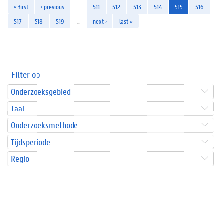
« first
‹ previous
…
511
512
513
514
515
516
517
518
519
…
next ›
last »
Filter op
Onderzoeksgebied
Taal
Onderzoeksmethode
Tijdsperiode
Regio