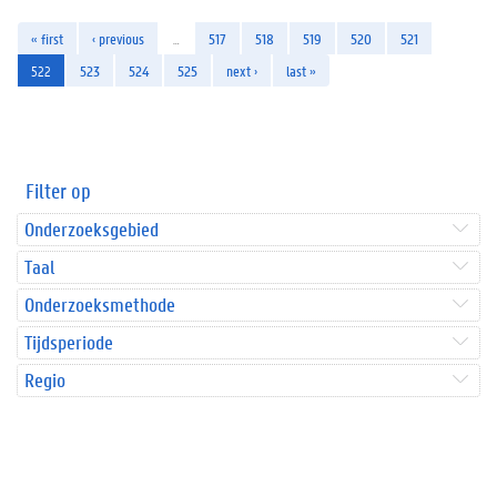
« first
‹ previous
…
517
518
519
520
521
522
523
524
525
next ›
last »
Filter op
Onderzoeksgebied
Taal
Onderzoeksmethode
Tijdsperiode
Regio