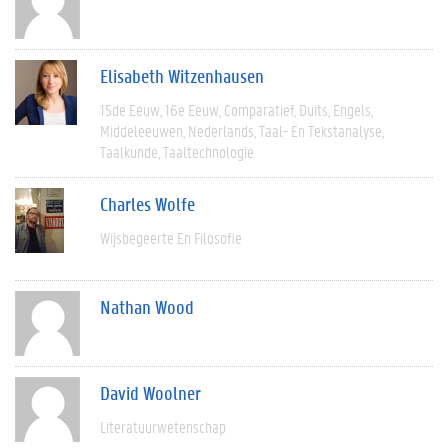
Elisabeth Witzenhausen
15de Eeuw
16e Eeuw
Comparatief
Duits
Engels
Middeleeuwen
Nederlands
Taal- En Tekstanalyse
Taalkunde
Taaltechnologie
Charles Wolfe
Wijsbegeerte En Filosofie
Nathan Wood
David Woolner
Literatuurwetenschap