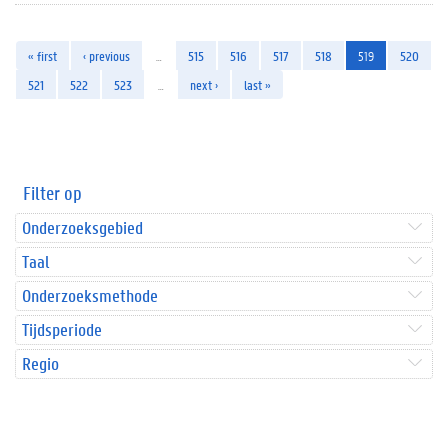
« first
‹ previous
…
515
516
517
518
519
520
521
522
523
…
next ›
last »
Filter op
Onderzoeksgebied
Taal
Onderzoeksmethode
Tijdsperiode
Regio