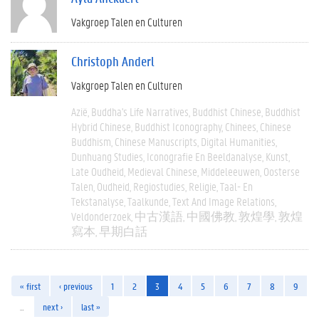
Vakgroep Talen en Culturen
Christoph Anderl
Vakgroep Talen en Culturen
Azië
Buddha's Life Narratives
Buddhist Chinese
Buddhist
Hybrid Chinese
Buddhist Iconography
Chinees
Chinese
Buddhism
Chinese Manuscripts
Digital Humanities
Dunhuang Studies
Iconografie En Beeldanalyse
Kunst
Late Oudheid
Medieval Chinese
Middeleeuwen
Oosterse
Talen
Oudheid
Regiostudies
Religie
Taal- En
Tekstanalyse
Taalkunde
Text And Image Relations
Veldonderzoek
中古漢語
中國佛教
敦煌學
敦煌
寫本
早期白話
« first
‹ previous
1
2
3
4
5
6
7
8
9
…
next ›
last »