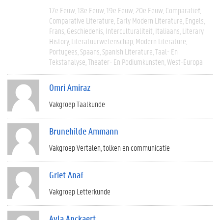
17e Eeuw
18e Eeuw
19e Eeuw
20e Eeuw
Comparatief
Comparative Literature
Early Modern Literature
Engels
Frans
Geschiedenis
Interculturaliteit
Italiaans
Literary
History
Literatuurwetenschap
Modern Literature
Portugees
Spaans
Spanish Literature
Taal- En
Tekstanalyse
Theater- En Podiumkunsten
West-Europa
Omri Amiraz
Vakgroep Taalkunde
Brunehilde Ammann
Vakgroep Vertalen, tolken en communicatie
Griet Anaf
Vakgroep Letterkunde
Ayla Anckaert