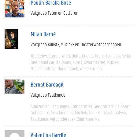
Paulin Baraka Bose
Vakgroep Talen en Culturen
Milan Barbé
Vakgroep Kunst-, Muziek- en Theaterwetenschappen
18e Eeuw
Comparatief
Duits
Engels
Frans
Iconografie En
Beeldanalyse
Italiaans
Kunst
Kwantitatief
Muziek
Nederlands
Veldonderzoek
West-Europa
Bernat Bardagil
Vakgroep Taalkunde
Amazonian Languages
Comparatief
Geografisch En Kaart
Gebaseerd
Geschiedenis
Muziek
Taal- En Tekstanalyse
Taalkunde
Veldonderzoek
Zuid-Amerika
Valentina Barrile