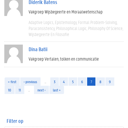
Diderik Batens
Vakgroep Wijsbegeerte en Moraalwetenschap
Adaptive Logics
Epistemology
Formal Problem-Solving
Paraconsistency
Philosophical Logic
Philosophy Of Science
Wijsbegeerte En Filosofie
Dina Batii
Vakgroep Vertalen, tolken en communicatie
« first
‹ previous
…
3
4
5
6
7
8
9
10
11
…
next ›
last »
Filter op