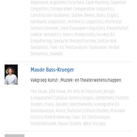
Alignment
Argument Structure
Case Marking
Cognitive
Linguistics
Comparatief
Comparative Linguistics
Construction Grammar
Dative
Deens
Duits
Engels
Germanic Linguistics
Historical Linguistics
Historical
Syntax
Icelandic
Indo-Eureopan Linguistics
Kwantitatief
Lexical Semantics
Noors
Productivity
Surveys En
Enquêtering
Syntactic Reconstruction
Syntax And
Semantics
Taal- En Tekstanalyse
Taalkunde
Verbal
Semantics
Zweeds
Maude Bass-Krueger
Vakgroep Kunst-, Muziek- en Theaterwetenschappen
19e Eeuw
20e Eeuw
Art And Architecture
België
Comparatief
Cultural History
Engels
Exhibitions
Fashion
Studies
Frans
Gender
Geschiedenis
Iconografie En
Beeldanalyse
Kunst
Material Culture Studies
Museum
History
Noord-Amerika
Taal- En Tekstanalyse
Veldonderzoek
Visual Studies
West-Europa