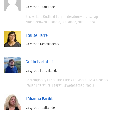
Vakgroep Taalkunde
Grieks
Late Oudheid
Latijn
Literatuurwetenschap
Middeleeuwen
Oudheid
Taalkunde
Zuid-Europa
Louise Barré
Vakgroep Geschiedenis
Guido Bartolini
Vakgroep Letterkunde
Contemporary Literature
Ethiek En Moraal
Geschiedenis
Italian Literature
Literatuurwetenschap
Media
Jóhanna Barðdal
Vakgroep Taalkunde