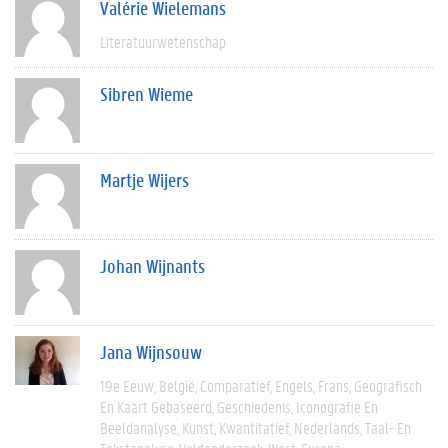
Valérie Wielemans
Literatuurwetenschap
Sibren Wieme
Martje Wijers
Johan Wijnants
Jana Wijnsouw
19e Eeuw
België
Comparatief
Engels
Frans
Geografisch
En Kaart Gebaseerd
Geschiedenis
Iconografie En
Beeldanalyse
Kunst
Kwantitatief
Nederlands
Taal- En