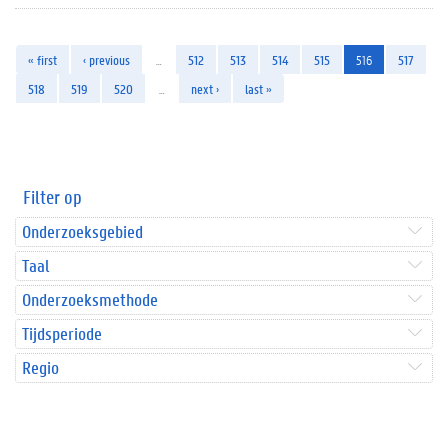
« first
‹ previous
…
512
513
514
515
516
517
518
519
520
…
next ›
last »
Filter op
Onderzoeksgebied
Taal
Onderzoeksmethode
Tijdsperiode
Regio